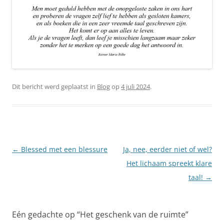
Dit bericht werd geplaatst in
Blog
op
4 juli 2024
.
Berichtnavigatie
←
Blessed met een blessure
Ja, nee, eerder niet of wel?
Het lichaam spreekt klare
taal!
→
Eén gedachte op “
Het geschenk van de ruimte
”