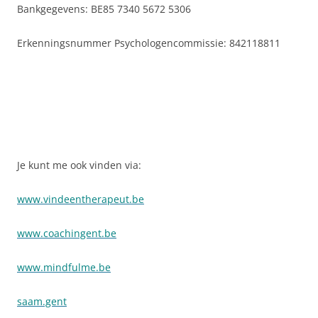
Bankgegevens: BE85 7340 5672 5306
Erkenningsnummer Psychologencommissie: 842118811
Je kunt me ook vinden via:
www.vindeentherapeut.be
www.coachingent.be
www.mindfulme.be
saam.gent