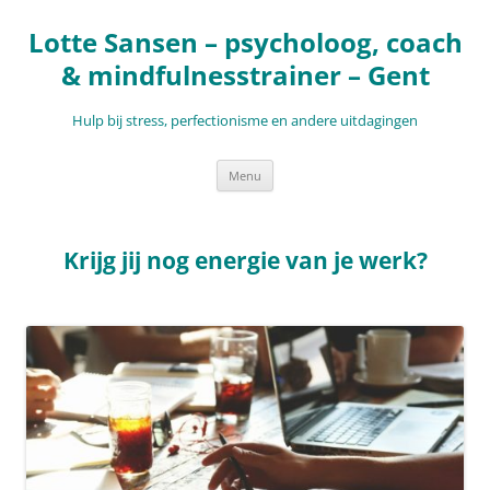
Ga
naar
Lotte Sansen – psycholoog, coach
de
inhoud
& mindfulnesstrainer – Gent
Hulp bij stress, perfectionisme en andere uitdagingen
Menu
Krijg jij nog energie van je werk?