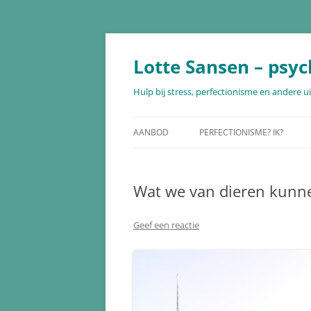
Ga
naar
de
Lotte Sansen – psyc
inhoud
Hulp bij stress, perfectionisme en andere 
AANBOD
PERFECTIONISME? IK?
THERAPIE
Wat we van dieren kunn
COACHTRAJECT PERFECTIONISME
MINDFULNESS
Geef een reactie
HARTCOHERENTIE
LOOPBAANBEGELEIDING