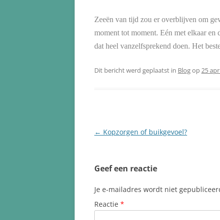
Zeeën van tijd zou er overblijven om gewoo
moment tot moment. Eén met elkaar en d
dat heel vanzelfsprekend doen. Het best
Dit bericht werd geplaatst in
Blog
op
25 apr
Berichtnavigatie
←
Kopzorgen of buikgevoel?
Geef een reactie
Je e-mailadres wordt niet gepubliceer
Reactie
*