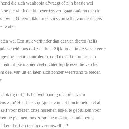
hond die zich wanhopig afvraagt of zijn baasje wel
koe die vindt dat hij beter iets zou gaan ondernemen in
erkauwen. Of een kikker met stress omwille van de reigers
het water.
eten we. Een stuk verfijnder dan dat van dieren (zelfs
nderscheidt ons ook van hen. Zij kunnen in de verste verte
geving niet te controleren, en dat maakt hun bestaan
 natuurlijke manier veel dichter bij de essentie van het
t deel van uit en laten zich zonder weerstand te bieden
m.
gelukkig ook): Is het wel handig ons brein zo’n
ens-zijn? Heeft het zijn grens van het functionele niet al
zelf voor kiezen onze hersenen enkel te gebruiken voor
eren, te plannen, ons zorgen te maken, te anticiperen,
inken, kritisch te zijn over onszelf…?