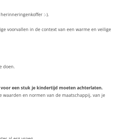
herinneringenkoffer :-).
dige voorvallen in de context van een warme en veilige
te doen.
oor een stuk je kindertijd moeten achterlaten.
de waarden en normen van de maatschappij, van je
ter al erg vroeg.