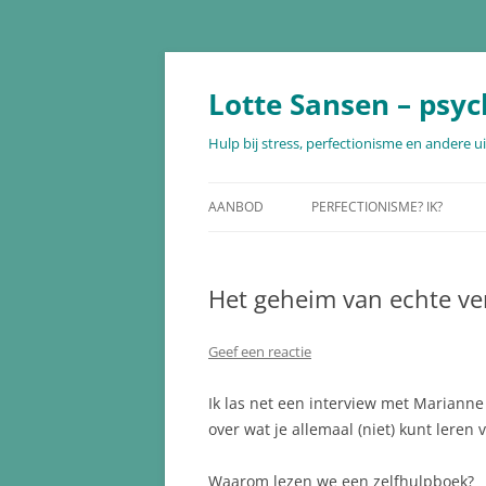
Ga
naar
de
Lotte Sansen – psyc
inhoud
Hulp bij stress, perfectionisme en andere 
AANBOD
PERFECTIONISME? IK?
THERAPIE
Het geheim van echte ve
COACHTRAJECT PERFECTIONISME
MINDFULNESS
Geef een reactie
HARTCOHERENTIE
Ik las net een interview met Marianne
over wat je allemaal (niet) kunt leren
LOOPBAANBEGELEIDING
Waarom lezen we een zelfhulpboek?