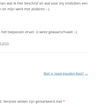
ien wat ik hier beschrijf en wat voor mij sindsdien een
en en mijn werk met anderen :-).
in het toepassen ervan. U weze gewaarschuwd ;-).
il 2019
.
Wat is jouw gouden kooi?
→
d.
Vereiste velden zijn gemarkeerd met
*