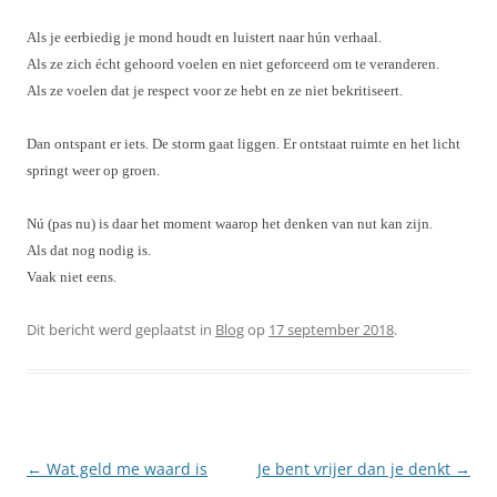
Als
je eerbiedig je mond houdt en luistert naar hún verhaal.
Als
ze zich écht gehoord voelen en niet geforceerd om te veranderen.
Als
ze voelen dat je respect voor ze hebt en ze niet bekritiseert.
Dan ontspant er iets. De storm gaat liggen. Er ontstaat ruimte en het licht
springt weer op groen.
Nú (pas nu) is daar het moment waarop het denken van nut kan zijn.
Als
dat nog nodig is.
Vaak niet eens.
Dit bericht werd geplaatst in
Blog
op
17 september 2018
.
Berichtnavigatie
←
Wat geld me waard is
Je bent vrijer dan je denkt
→