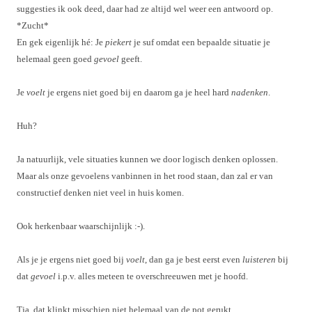
suggesties ik ook deed, daar had ze altijd wel weer een antwoord op.
*Zucht*
En gek eigenlijk hé: Je
piekert
je suf omdat een bepaalde situatie je
helemaal geen goed
gevoel
geeft.
Je
voelt
je ergens niet goed bij en daarom ga je heel hard
nadenken
.
Huh?
Ja natuurlijk, vele situaties kunnen we door logisch denken oplossen.
Maar
als
onze gevoelens vanbinnen in het rood staan, dan zal er van
constructief denken niet veel in huis komen.
Ook herkenbaar waarschijnlijk :-).
Als
je je ergens niet goed bij
voelt
, dan ga je best eerst even
luisteren
bij
dat
gevoel
i.p.v. alles meteen te overschreeuwen met je hoofd.
Tja, dat klinkt misschien niet helemaal van de pot gerukt.