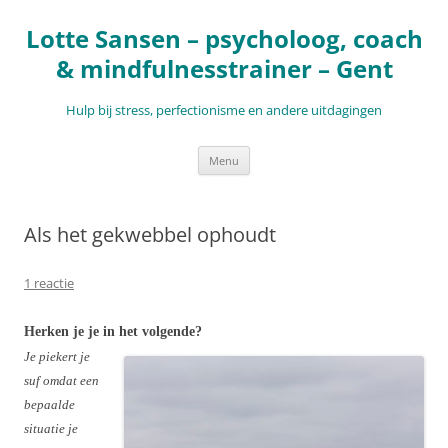
Ga
naar
Lotte Sansen – psycholoog, coach
de
inhoud
& mindfulnesstrainer – Gent
Hulp bij stress, perfectionisme en andere uitdagingen
Menu
Als het gekwebbel ophoudt
1 reactie
Herken je je in het volgende?
Je piekert je
suf omdat een
bepaalde
situatie je